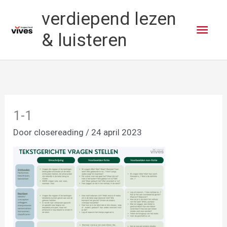
Ga
verdiepend lezen
naar
Hoo
de
& luisteren
inhoud
1-1
Door
closereading
/
24 april 2023